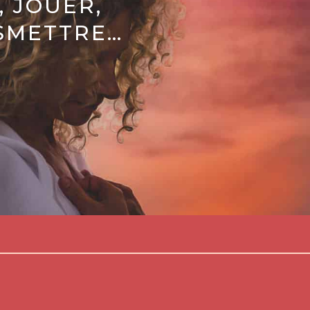
, JOUER,
SMETTRE…