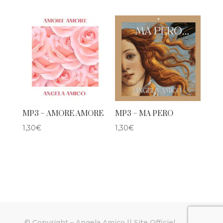
MP3 – AMORE AMORE
MP3 – MA PERO
1,30
€
1,30
€
© Copyright –
Angela Amico || Site Officiel