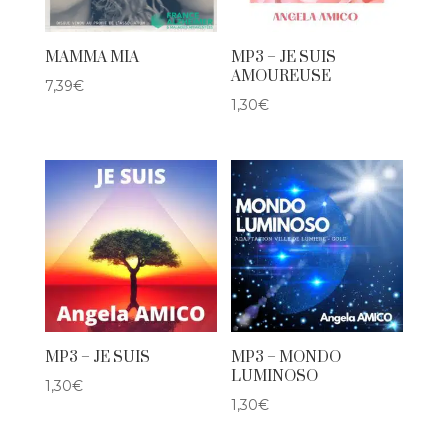
MAMMA MIA
MP3 – JE SUIS
AMOUREUSE
7,39
€
1,30
€
MP3 – JE SUIS
MP3 – MONDO
LUMINOSO
1,30
€
1,30
€