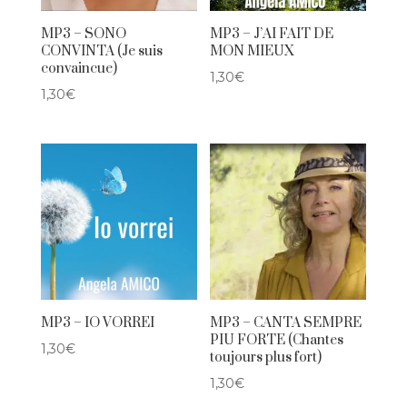
MP3 – SONO
MP3 – J’AI FAIT DE
CONVINTA (Je suis
MON MIEUX
convaincue)
1,30
€
1,30
€
MP3 – IO VORREI
MP3 – CANTA SEMPRE
PIU FORTE (Chantes
1,30
€
toujours plus fort)
1,30
€