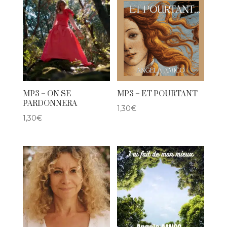
MP3 – ON SE
MP3 – ET POURTANT
PARDONNERA
1,30
€
1,30
€