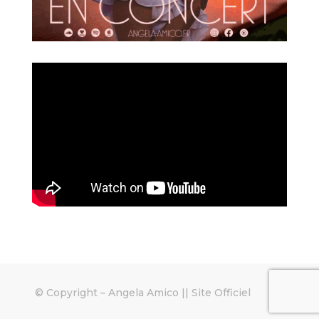
© Copyright –
Angela Amico || Site Officiel