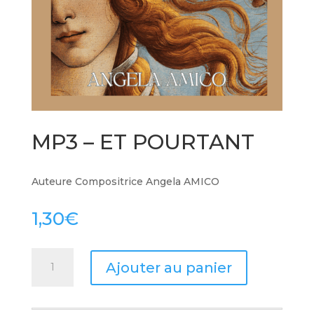
MP3 – ET POURTANT
Auteure Compositrice Angela AMICO
1,30
€
quantité
Ajouter au panier
de
MP3
-