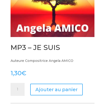
MP3 – JE SUIS
Auteure Compositrice Angela AMICO
1,30
€
quantité
Ajouter au panier
de
MP3
-