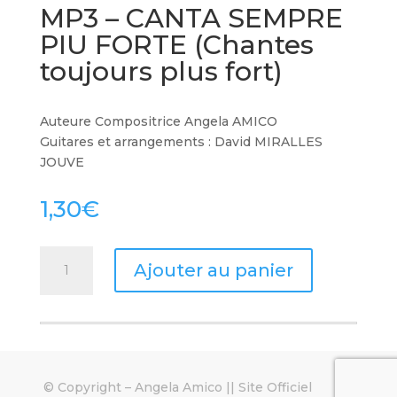
MP3 – CANTA SEMPRE
PIU FORTE (Chantes
toujours plus fort)
Auteure Compositrice Angela AMICO
Guitares et arrangements : David MIRALLES
JOUVE
1,30
€
quantité
Ajouter au panier
de
MP3
-
CANTA
SEMPRE
PIU
© Copyright –
Angela Amico || Site Officiel